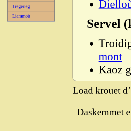
Diello
Tregerieg
Liammoù
Servel 
Troidig
mont
Kaoz g
Load krouet d’
Daskemmet ev