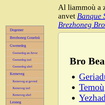
Al liammoù a z
anvet
Banque S
Brezhoneg Bro
Degemer
Brezhoneg Goueloù
Gwenedeg
Gwenedeg an Arvor
Bro Bea
Gwenedeg izel
Gwenedeg uhel
Geriad
Kerneveg
Kerneveg ar gevred
Temoù
Kerneveg izel
Yezhad
Kerneveg uhel
Leoneg