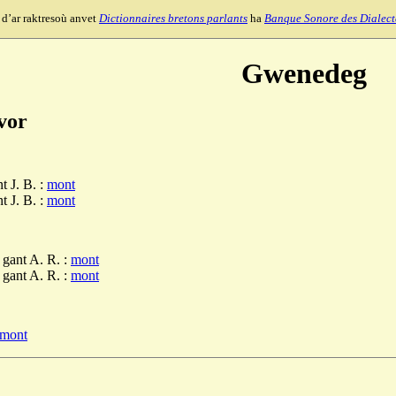
 d’ar raktresoù anvet
Dictionnaires bretons parlants
ha
Banque Sonore des Dialect
Gwenedeg
vor
t J. B. :
mont
t J. B. :
mont
 gant A. R. :
mont
 gant A. R. :
mont
mont