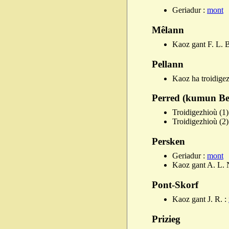
Geriadur :
mont
Mêlann
Kaoz gant F. L. B
Pellann
Kaoz ha troidige
Perred (kumun Be
Troidigezhioù (1)
Troidigezhioù (2)
Persken
Geriadur :
mont
Kaoz gant A. L. 
Pont-Skorf
Kaoz gant J. R. :
Prizieg