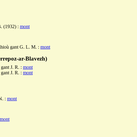
. (1932) :
mont
zhioù gant G. L. M. :
mont
rrepoz-ar-Blavezh)
 gant J. R. :
mont
 gant J. R. :
mont
N. :
mont
mont