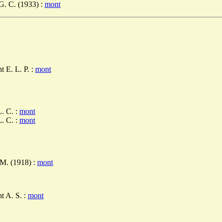
. C. (1933) :
mont
t E. L. P. :
mont
L. C. :
mont
L. C. :
mont
M. (1918) :
mont
t A. S. :
mont