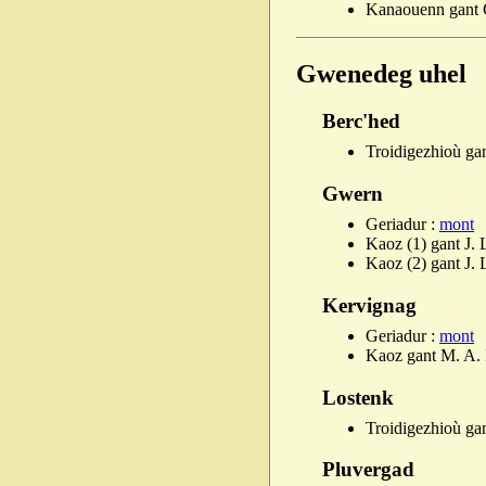
Kanaouenn gant G
Gwenedeg uhel
Berc'hed
Troidigezhioù gan
Gwern
Geriadur :
mont
Kaoz (1) gant J. 
Kaoz (2) gant J. 
Kervignag
Geriadur :
mont
Kaoz gant M. A. 
Lostenk
Troidigezhioù gan
Pluvergad