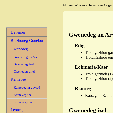
Al liammoù a zo er bajenn-mañ a gas
Degemer
Gwenedeg an Ar
Brezhoneg Goueloù
Edig
Gwenedeg
Troidigezhioù gan
Gwenedeg an Arvor
Troidigezhioù gan
Gwenedeg izel
Lokmaria-Kaer
Gwenedeg uhel
Troidigezhioù (1)
Troidigezhioù (2)
Kerneveg
Kerneveg ar gevred
Rianteg
Kerneveg izel
Kaoz gant R. J. :
Kerneveg uhel
Gwenedeg izel
Leoneg