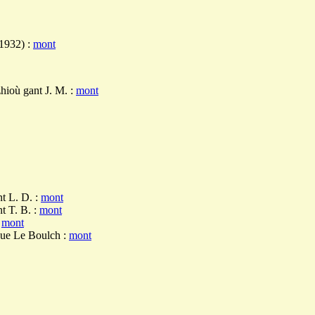
(1932) :
mont
hioù gant J. M. :
mont
t L. D. :
mont
t T. B. :
mont
:
mont
ue Le Boulch :
mont