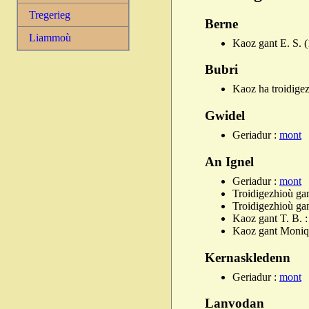
Tregerieg
Berne
Liammoù
Kaoz gant E. S. 
Bubri
Kaoz ha troidigez
Gwidel
Geriadur :
mont
An Ignel
Geriadur :
mont
Troidigezhioù gan
Troidigezhioù gan
Kaoz gant T. B. 
Kaoz gant Moniq
Kernaskledenn
Geriadur :
mont
Lanvodan