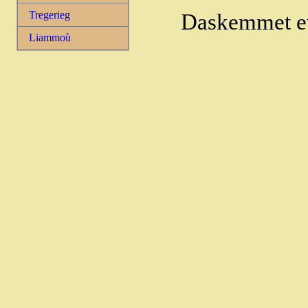
Tregerieg
Daskemmet ev
Liammoù