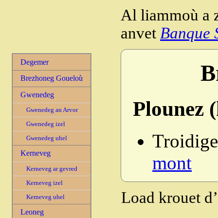
Al liammoù a z
anvet
Banque S
Degemer
B
Brezhoneg Goueloù
Gwenedeg
Plounez 
Gwenedeg an Arvor
Gwenedeg izel
Troidige
Gwenedeg uhel
Kerneveg
mont
Kerneveg ar gevred
Kerneveg izel
Load krouet d’
Kerneveg uhel
Leoneg